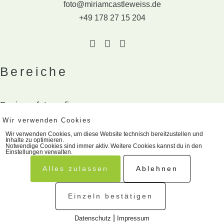
foto@miriamcastleweiss.de
+49 178 27 15 204
Bereiche
Businessfotografie
Wir verwenden Cookies
Hochzeitsfotografie
Wir verwenden Cookies
, um diese Website technisch bereitzustellen und
Familienfotografie
Inhalte zu optimieren.
Notwendige Cookies sind immer aktiv. Weitere Cookies kannst du in den
Einstellungen
verwalten.
Alles zulassen
Ablehnen
Einzeln bestätigen
© 2026 Fotos von Miriam Castle-Weiss,
|
Datenschutz
Impressum
Fotografie rund um Wiesbaden & im Rhein-Main Gebiet